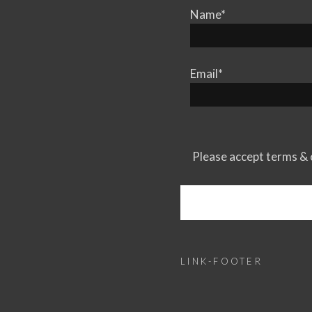
W
Name*
E
R
T
U
Email*
N
G
Please accept terms & 
LINK-FOOTER