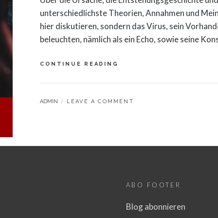
unterschiedlichste Theorien, Annahmen und Mein
hier diskutieren, sondern das Virus, sein Vorhan
beleuchten, nämlich als ein Echo, sowie seine Kon
CONTINUE READING
D
I
E
P
B
ADMIN
LEAVE A COMMENT
A
Y
N
D
E
M
I
E
D
E
ABO FOOTER
R
A
Blog abonnieren
B